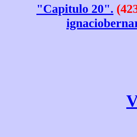
"Capitulo 20".
(42
ignaciobern
V