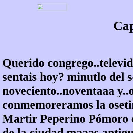
Cap
Querido congrego..televid
sentais hoy? minutlo del s
noveciento..noventaaa y..o
conmemoreramos la osetim
Martir Peperino Pómoro e
de la ciudad maaas antig