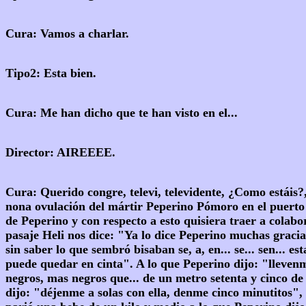
Cura: Vamos a charlar.
Tipo2: Esta bien.
Cura: Me han dicho que te han visto en el...
Director: AIREEEE.
Cura: Querido congre, televi, televidente, ¿Como estáis
nona ovulación del mártir Peperino Pómoro en el puerto p
de Peperino y con respecto a esto quisiera traer a colab
pasaje Heli nos dice: "Ya lo dice Peperino muchas gracias
sin saber lo que sembró bisaban se, a, en... se... sen...
puede quedar en cinta". A lo que Peperino dijo: "llevenm
negros, mas negros que... de un metro setenta y cinco de
dijo: "déjenme a solas con ella, denme cinco minutitos", 